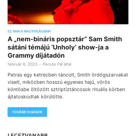
EZ VAN A NAGYVILÁGBAN
A „nem-bináris popsztár” Sam Smith
sátáni témájú ‘Unholy’ show-ja a
Grammy díjátadón
február 6, 2023
-
Persze Pál
által
Petras egy ketrecben táncolt, Smith ördögszarvakat
viselt, miközben hosszú egyenes hajú, vörös
köntösbe öltözött sztriptíztáncosok rituális körben
ájtatoskodtak körülötte.
TOVÁBB OLVASOK
LEGEZVANABB