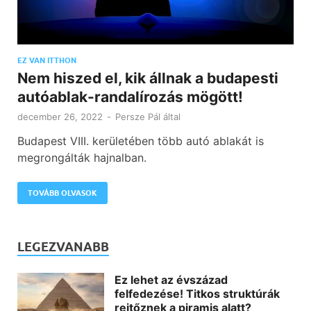
EZ VAN ITTHON
Nem hiszed el, kik állnak a budapesti
autóablak-randalírozás mögött!
december 26, 2022
-
Persze Pál
által
Budapest VIII. kerületében több autó ablakát is
megrongálták hajnalban.
TOVÁBB OLVASOK
LEGEZVANABB
Ez lehet az évszázad
felfedezése! Titkos struktúrák
rejtőznek a piramis alatt?