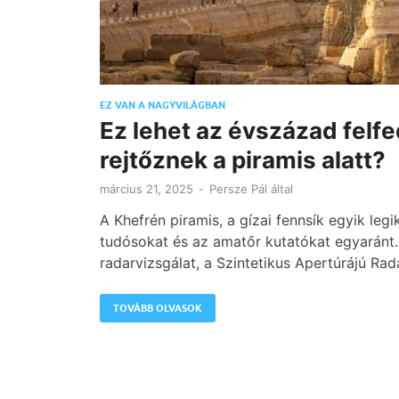
EZ VAN A NAGYVILÁGBAN
Ez lehet az évszázad felf
rejtőznek a piramis alatt?
március 21, 2025
-
Persze Pál
által
A Khefrén piramis, a gízai fennsík egyik leg
tudósokat és az amatőr kutatókat egyaránt
radarvizsgálat, a Szintetikus Apertúrájú Ra
TOVÁBB OLVASOK