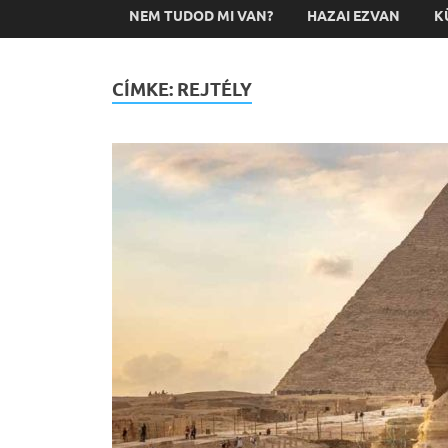
NEM TUDOD MI VAN?
HAZAI EZVAN
K
CÍMKE:
REJTÉLY