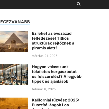
LEGEZVANABB
Ez lehet az évszázad
felfedezése! Titkos
struktúrák rejtőznek a
piramis alatt?
március 21, 2025
Hogyan válasszunk
tökéletes horgászbotot
és felszerelést? A legjobb
tippek és ajánlások
február 6, 2025
Kaliforniai tűzvész 2025:
Pusztító lángok Los