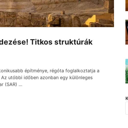
edezése! Titkos struktúrák
ikonikusabb építménye, régóta foglalkoztatja a
. Az utóbbi időben azonban egy különleges
dar (SAR) …