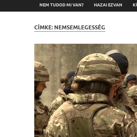
NEM TUDOD MI VAN?
HAZAI EZVAN
K
CÍMKE:
NEMSEMLEGESSÉG