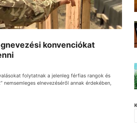
megnevezési konvenciókat
enni
yalásokat folytatnak a jelenleg férfias rangok és
ész” nemsemleges elnevezéséről annak érdekében,