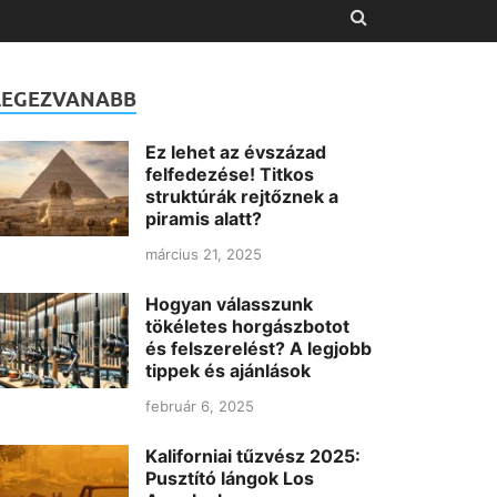
LEGEZVANABB
Ez lehet az évszázad
felfedezése! Titkos
struktúrák rejtőznek a
piramis alatt?
március 21, 2025
Hogyan válasszunk
tökéletes horgászbotot
és felszerelést? A legjobb
tippek és ajánlások
február 6, 2025
Kaliforniai tűzvész 2025:
Pusztító lángok Los