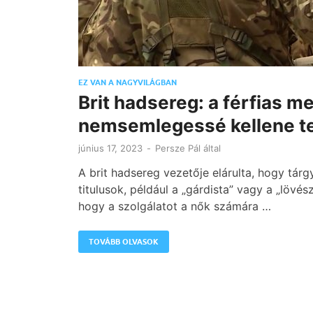
EZ VAN A NAGYVILÁGBAN
Brit hadsereg: a férfias 
nemsemlegessé kellene t
június 17, 2023
-
Persze Pál
által
A brit hadsereg vezetője elárulta, hogy tárg
titulusok, például a „gárdista” vagy a „löv
hogy a szolgálatot a nők számára …
TOVÁBB OLVASOK