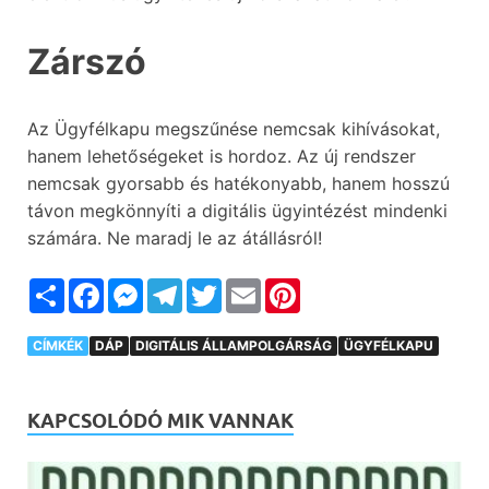
Zárszó
Az Ügyfélkapu megszűnése nemcsak kihívásokat,
hanem lehetőségeket is hordoz. Az új rendszer
nemcsak gyorsabb és hatékonyabb, hanem hosszú
távon megkönnyíti a digitális ügyintézést mindenki
számára. Ne maradj le az átállásról!
Megosztás
Facebook
Messenger
Telegram
Twitter
Email
Pinterest
CÍMKÉK
DÁP
DIGITÁLIS ÁLLAMPOLGÁRSÁG
ÜGYFÉLKAPU
KAPCSOLÓDÓ MIK VANNAK