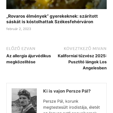
„Rovaros élmények” gyerekeknek: szárított
sáskát is kóstolhattak Székesfehérváron
február 2, 2023
ELŐZŐ EZVAN
KÖVEZTKEZŐ MIVAN
Az allergia ájurvédikus
Kaliforniai tűzvész 2025:
megközelítése
Pusztító lángok Los
Angelesben
Ki is vajon Persze Pál?
Persze Pál, korunk
megtestesült irodistája, életét