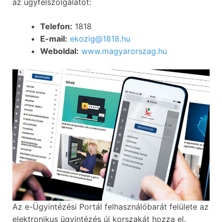
az ügyfélszolgálatot:
Telefon:
1818
E-mail:
ekozig@1818.hu
Weboldal:
www.magyarorszag.hu
Az e-Ügyintézési Portál felhasználóbarát felülete az
elektronikus ügyintézés új korszakát hozza el.