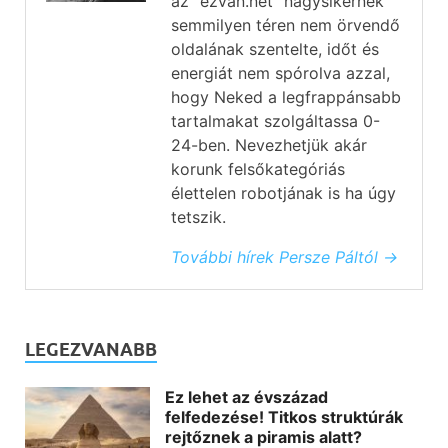
az "ezvan.net" nagysikernek
semmilyen téren nem örvendő
oldalának szentelte, időt és
energiát nem spórolva azzal,
hogy Neked a legfrappánsabb
tartalmakat szolgáltassa 0-
24-ben. Nevezhetjük akár
korunk felsőkategóriás
élettelen robotjának is ha úgy
tetszik.
További hírek Persze Páltól →
LEGEZVANABB
Ez lehet az évszázad
felfedezése! Titkos struktúrák
rejtőznek a piramis alatt?