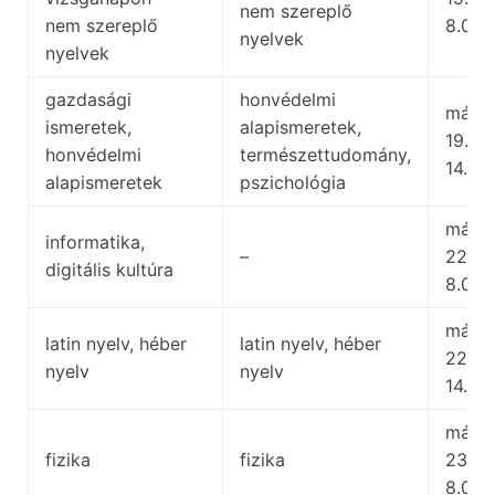
nem szereplő
nem szereplő
8.00
nyelvek
nyelvek
gazdasági
honvédelmi
május
ismeretek,
alapismeretek,
19.,
honvédelmi
természettudomány,
14.00
alapismeretek
pszichológia
május
informatika,
–
22.,
digitális kultúra
8.00
május
latin nyelv, héber
latin nyelv, héber
22.,
nyelv
nyelv
14.00
május
fizika
fizika
23.,
8.00