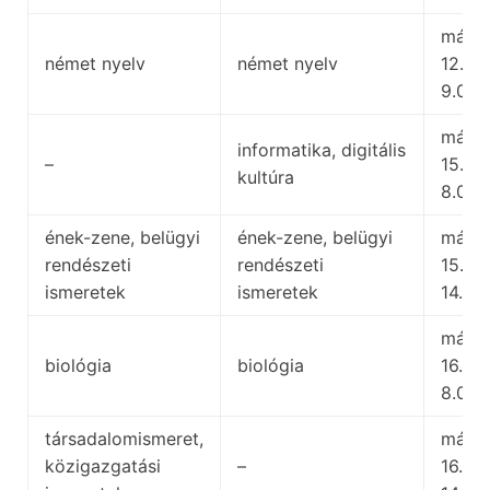
május
német nyelv
német nyelv
12.,
9.00
május
informatika, digitális
–
15.,
kultúra
8.00
ének-zene, belügyi
ének-zene, belügyi
május
rendészeti
rendészeti
15.,
ismeretek
ismeretek
14.00
május
biológia
biológia
16.,
8.00
társadalomismeret,
május
közigazgatási
–
16.,