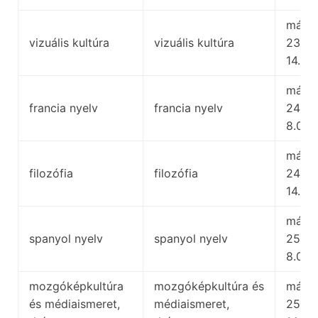
május
vizuális kultúra
vizuális kultúra
23.,
14.00
május
francia nyelv
francia nyelv
24.,
8.00
május
filozófia
filozófia
24.,
14.00
május
spanyol nyelv
spanyol nyelv
25.,
8.00
mozgóképkultúra
mozgóképkultúra és
május
és médiaismeret,
médiaismeret,
25.,