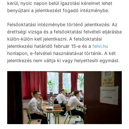
kerül, nyolc napon belül igazolási kérelmet lehet
benyújtani a jelentkezést fogadó intézménybe.
Felsőoktatási intézménybe történő jelentkezés: Az
érettségi vizsga és a felsőoktatási felvételi eljárásba
külön-külön kell jelentkezni. A felsőoktatási
jelentkezési határidő február 15-e és a
felvi.hu
honlapon, e-felvételi használatával történik. A két
jelentkezés nem váltja ki vagy helyettesíti egymást.