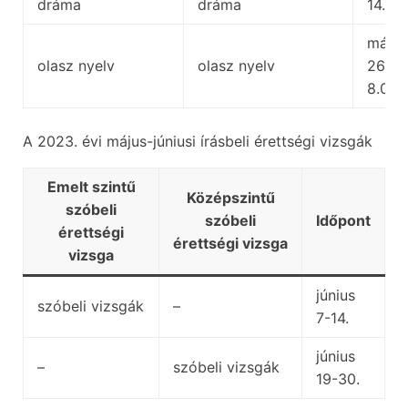
dráma
dráma
14.00
május
olasz nyelv
olasz nyelv
26.,
8.00
A 2023. évi május-júniusi írásbeli érettségi vizsgák
Emelt szintű
Középszintű
szóbeli
szóbeli
Időpont
érettségi
érettségi vizsga
vizsga
június
szóbeli vizsgák
–
7-14.
június
–
szóbeli vizsgák
19-30.