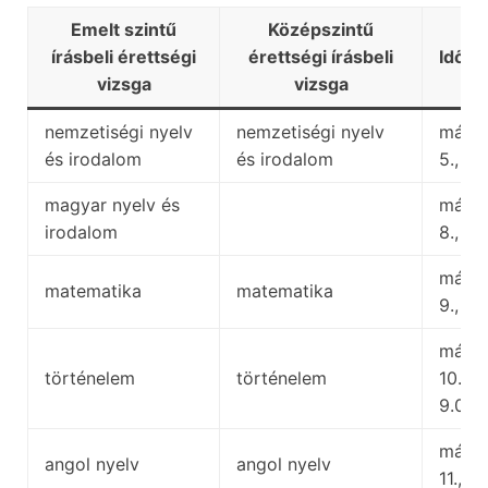
Emelt szintű
Középszintű
írásbeli érettségi
érettségi írásbeli
Időpo
vizsga
vizsga
nemzetiségi nyelv
nemzetiségi nyelv
május
és irodalom
és irodalom
5., 8.
magyar nyelv és
május
irodalom
8., 9.
május
matematika
matematika
9., 9.
május
történelem
történelem
10.,
9.00
május
angol nyelv
angol nyelv
11., 9