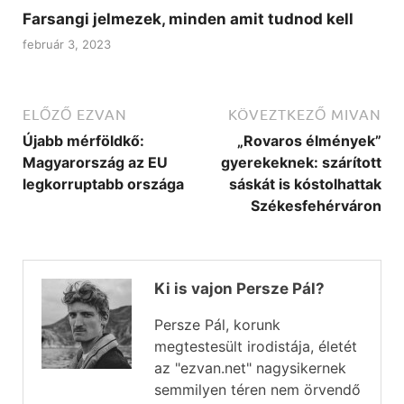
Farsangi jelmezek, minden amit tudnod kell
február 3, 2023
ELŐZŐ EZVAN
KÖVEZTKEZŐ MIVAN
Újabb mérföldkő:
„Rovaros élmények”
Magyarország az EU
gyerekeknek: szárított
legkorruptabb országa
sáskát is kóstolhattak
Székesfehérváron
Ki is vajon Persze Pál?
Persze Pál, korunk
megtestesült irodistája, életét
az "ezvan.net" nagysikernek
semmilyen téren nem örvendő