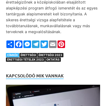
érettségizőnek a középiskolában elsajátított
alapképzési program átfogó ismeretét és az egyes
tantárgyak alapismereteit kell bizonyítania. A
sikeres érettségi vizsga alapfeltétele a
továbbtanulásnak, munkavállalásnak vagy más
terveknek a megvalósításának.
Megosztás
Facebook
Messenger
Telegram
Twitter
Email
Pinterest
CÍMKÉK
ÉRETTSÉGI
ÉRETTSÉGI 2023
ÉRETTSÉGI TÉTELEK 2023
OKTATÁS
KAPCSOLÓDÓ MIK VANNAK