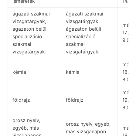
ismeretek
14.00
ágazati szakmai
ágazati szakmai
vizsgatárgyak,
vizsgatárgyak,
május
ágazaton belüli
ágazaton belüli
17.,
specializáció
specializáció
9.00
szakmai
szakmai
vizsgatárgyak
vizsgatárgyak
május
kémia
kémia
18.,
8.00
május
földrajz
földrajz
19.,
8.00
orosz nyelv,
orosz nyelv, egyéb,
egyéb, más
május
más vizsganapon
vizsganapon
19.,