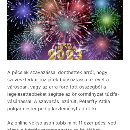
A pécsiek szavazással dönthettek arról, hogy
szilveszterkor tűzijáték búcsúztassa az évet a
városban, vagy az arra fordított összegből a
legelesettebbeket segítse az önkormányzat tűzifa-
vásárlással. A szavazás lezárult, Péterffy Attila
polgármester pedig közleményt adott ki.
Az online voksoláson több mint 11 ezer pécsi vett
részt, a kérdés megmozgatta az itt élőket.