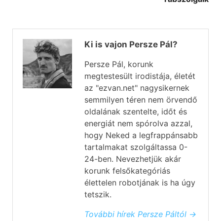
Ki is vajon Persze Pál?
Persze Pál, korunk
megtestesült irodistája, életét
az "ezvan.net" nagysikernek
semmilyen téren nem örvendő
oldalának szentelte, időt és
energiát nem spórolva azzal,
hogy Neked a legfrappánsabb
tartalmakat szolgáltassa 0-
24-ben. Nevezhetjük akár
korunk felsőkategóriás
élettelen robotjának is ha úgy
tetszik.
További hírek Persze Páltól →