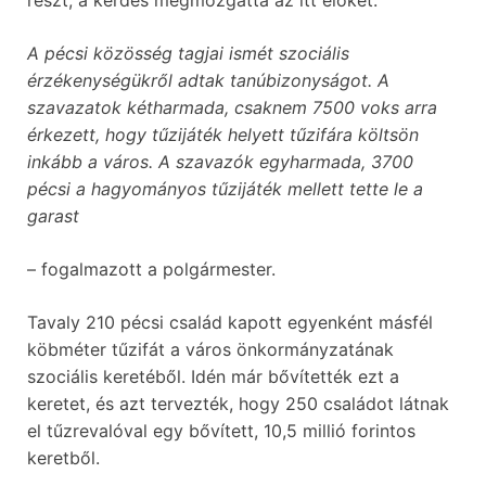
A pécsi közösség tagjai ismét szociális
érzékenységükről adtak tanúbizonyságot. A
szavazatok kétharmada, csaknem 7500 voks arra
érkezett, hogy tűzijáték helyett tűzifára költsön
inkább a város. A szavazók egyharmada, 3700
pécsi a hagyományos tűzijáték mellett tette le a
garast
– fogalmazott a polgármester.
Tavaly 210 pécsi család kapott egyenként másfél
köbméter tűzifát a város önkormányzatának
szociális keretéből. Idén már bővítették ezt a
keretet, és azt tervezték, hogy 250 családot látnak
el tűzrevalóval egy bővített, 10,5 millió forintos
keretből.