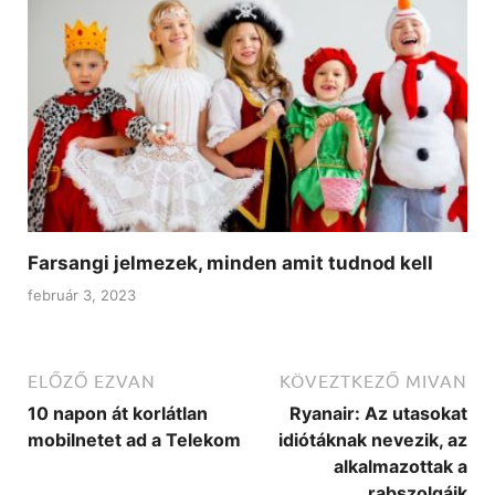
Farsangi jelmezek, minden amit tudnod kell
február 3, 2023
ELŐZŐ EZVAN
KÖVEZTKEZŐ MIVAN
10 napon át korlátlan
Ryanair: Az utasokat
mobilnetet ad a Telekom
idiótáknak nevezik, az
alkalmazottak a
rabszolgáik